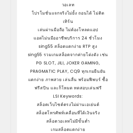
วอเลท
โปรโมชั่นแจกจริงไม่ยั้ง ถอนได้ ไม่ติด
เทิร์น
เล่นผ่านมือถือ ไม่ต้องโหลดแอป
แอดไม่นมืออาชีพบริการ 24 ชั่วโมง
sing55 สล็อตแตกง่าย RTP สูง
sing55 รวมเกมสล็อตจากค่ายโด่งดัง เช่น
PG SLOT, JILI, JOKER GAMING,
PRAGMATIC PLAY, CQ9 ทุกเกมยืนยัน
แตกง่าย ภาพสวย เล่นลื่น พร้อมฟีพบร์ ซื้อ
ฟรีสปิน และก็โหมด ทดสอบเล่นฟรี
LSI Keywords:
สล็อตเว็บไซต์ตรงไม่ผ่านเอเย่นต์
สล็อตโทรศัพท์เคลื่อนที่ได้เงินจริง
สล็อตวอเลทไม่มีขั้นต่ำ
เกมสล็อตแตกง่าย