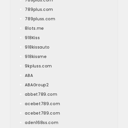
789plus.com
789plus.com
789pluss.com
8lots.me
918Kiss
918kissauto
918kissme
9kpluss.com
ABA
ABAGroup2
abbet789.com
acebet789.com
acebet789.com
aden168ss.com