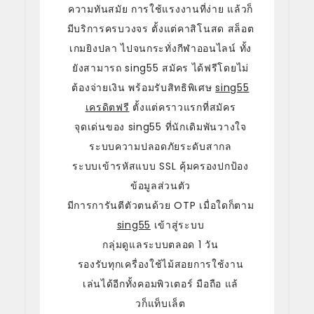
ความทันสมัย การใช้แรงงานที่ง่าย แล้วก็
มีบริการครบวงจร ตั้งแต่คาสิโนสด สล็อต
เกมยิงปลา ไปจนกระทั่งกีฬาออนไลน์ ทั้ง
ยังสามารถ sing55 สมัคร ได้ฟรีโดยไม่
ต้องจ่ายเงิน พร้อมรับสิทธิพิเศษ
sing55
เครดิตฟรี
ตั้งแต่คราวแรกที่สมัคร
จุดเด่นของ sing55 ที่นักเดิมพันวางใจ
ระบบความปลอดภัยระดับสากล
ระบบเข้ารหัสแบบ SSL คุ้มครองปกป้อง
ข้อมูลส่วนตัว
มีการการันตีตัวตนด้วย OTP เมื่อใดก็ตาม
sing55
เข้าสู่ระบบ
กลุ่มดูแลระบบตลอด 1 วัน
รองรับทุกเครื่องใช้ไม้สอยการใช้งาน
เล่นได้อีกทั้งคอมพิวเตอร์ มือถือ แล้
วก็แท็บเล็ต