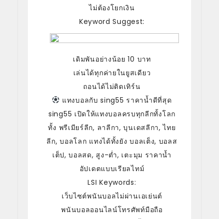
ไม่ต้องโยกเงิน
Keyword Suggest:
เดิมพันอย่างน้อย 10 บาท
เล่นได้ทุกค่ายในยูสเดียว
ถอนได้ไม่ติดเทิร์น
แทงบอลกับ sing55 ราคาน้ำดีที่สุด
sing55 เปิดให้แทงบอลครบทุกลีกทั้งโลก
ทั้ง พรีเมียร์ลีก, ลาลีกา, บุนเดสลีกา, ไทย
ลีก, บอลโลก แทงได้ทั้งยัง บอลเต็ง, บอลส
เต็ป, บอลสด, สูง-ต่ำ, เตะมุม ราคาน้ำ
อัปเดตแบบเรียลไทม์
LSI Keywords:
เว็บไซต์พนันบอลไม่ผ่านเอเย่นต์
พนันบอลออนไลน์โทรศัพท์มือถือ