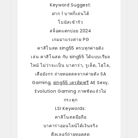
Keyword Suggest:
ฝาก 1 บาทก็เล่นได้
โบนัสเข้ารัว
สล็อตแตกบ่อย 2024
เกมมาแรงค่าย PG
คาสิโนสด sing55 ครบทุกค่ายดัง
เล่น คาสิโนสด กับ sing55 ได้แบบเรียล
ไทม์ ไม่ว่าจะเป็น บาคาร่า, รูเล็ต, ไฮโล,
เสือมังกร ถ่ายทอดสดจากค่ายดัง SA
Gaming,
sing55 เครดิตฟรี
AE Sexy,
Evolution Gaming ภาพชัดแจ๋วไม่
กระตุก
LSI Keywords:
คาสิโนสดมือถือ
บาคาร่าออนไลน์ได้เงินจริง
ดีลเลอร์ถ่ายทอดสด