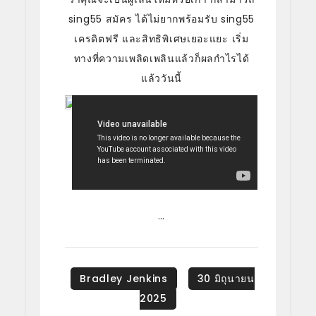
sing55 สมัคร ได้ไม่ยากพร้อมรับ sing55
เครดิตฟรี และสิทธิพิเศษเยอะแยะ เริ่ม
ทางที่ความเพลิดเพลินแล้วก็ผลกำไรได้
แล้ววันนี้
…