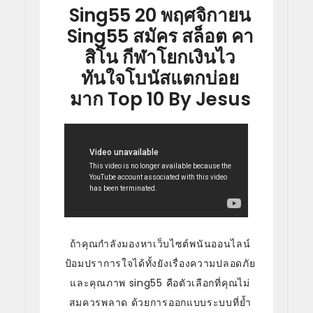
Sing55 20 พฤศจิกายน
Sing55 สมัคร สล็อต คา
สิโน กีฬาโยกเงินไว
ทันใจโบนัสแตกบ่อย
มาก Top 10 By Jesus
ถ้าคุณกำลังมองหาเว็บไซต์พนันออนไลน์
ป้อมปราการใจได้ทั้งยังเรื่องความปลอดภัย
และคุณภาพ sing55 คือตัวเลือกที่คุณไม่
สมควรพลาด ด้วยการออกแบบระบบที่ย้ำ