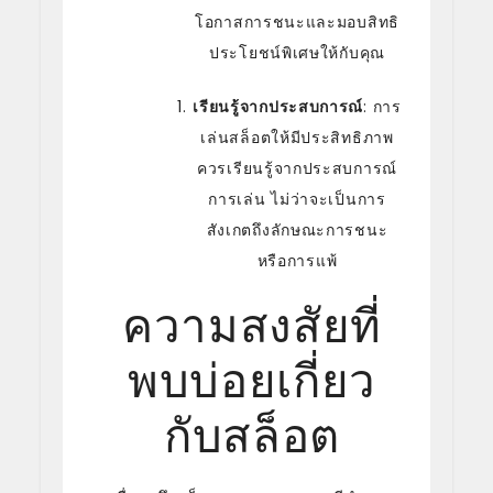
โอกาสการชนะและมอบสิทธิ
ประโยชน์พิเศษให้กับคุณ
เรียนรู้จากประสบการณ์
: การ
เล่นสล็อตให้มีประสิทธิภาพ
ควรเรียนรู้จากประสบการณ์
การเล่น ไม่ว่าจะเป็นการ
สังเกตถึงลักษณะการชนะ
หรือการแพ้
ความสงสัยที่
พบบ่อยเกี่ยว
กับสล็อต