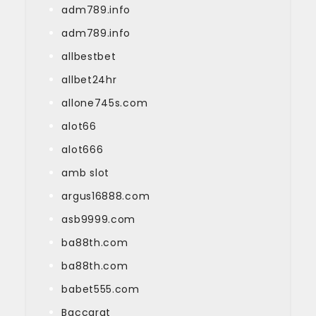
adm789.info
adm789.info
allbestbet
allbet24hr
allone745s.com
alot66
alot666
amb slot
argus16888.com
asb9999.com
ba88th.com
ba88th.com
babet555.com
Baccarat