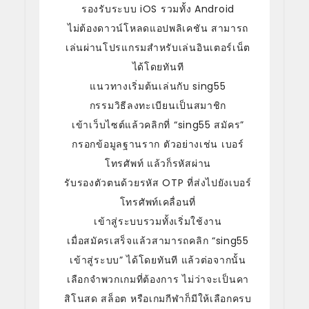
รองรับระบบ iOS รวมทั้ง Android
ไม่ต้องดาวน์โหลดแอปพลิเคชัน สามารถ
เล่นผ่านโปรแกรมสำหรับเล่นอินเตอร์เน็ต
ได้โดยทันที
แนวทางเริ่มต้นเล่นกับ sing55
กรรมวิธีลงทะเบียนเป็นสมาชิก
เข้าเว็บไซต์แล้วคลิกที่ “sing55 สมัคร”
กรอกข้อมูลฐานราก ตัวอย่างเช่น เบอร์
โทรศัพท์ แล้วก็รหัสผ่าน
รับรองตัวตนด้วยรหัส OTP ที่ส่งไปยังเบอร์
โทรศัพท์เคลื่อนที่
เข้าสู่ระบบรวมทั้งเริ่มใช้งาน
เมื่อสมัครเสร็จแล้วสามารถคลิก “sing55
เข้าสู่ระบบ” ได้โดยทันที แล้วต่อจากนั้น
เลือกจำพวกเกมที่ต้องการ ไม่ว่าจะเป็นคา
สิโนสด สล็อต หรือเกมกีฬาก็มีให้เลือกครบ