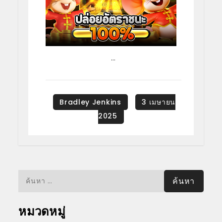
…
ค้นหา
สำหรับ:
หมวดหมู่