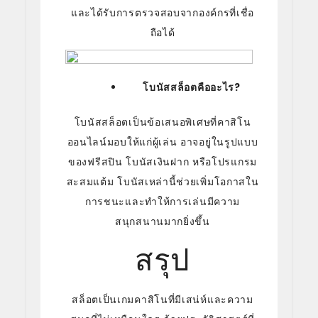
และได้รับการตรวจสอบจากองค์กรที่เชื่อ
ถือได้
โบนัสสล็อตคืออะไร?
โบนัสสล็อตเป็นข้อเสนอพิเศษที่คาสิโน
ออนไลน์มอบให้แก่ผู้เล่น อาจอยู่ในรูปแบบ
ของฟรีสปิน โบนัสเงินฝาก หรือโปรแกรม
สะสมแต้ม โบนัสเหล่านี้ช่วยเพิ่มโอกาสใน
การชนะและทำให้การเล่นมีความ
สนุกสนานมากยิ่งขึ้น
สรุป
สล็อตเป็นเกมคาสิโนที่มีเสน่ห์และความ