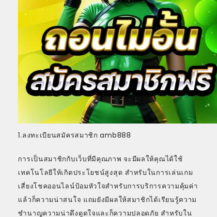
1.ลงทะเบียนสมัครสมาชิก amb888
การเป็นสมาชิกกับเว็บที่มีคุณภาพ จะมีผลให้คุณได้ใช้
เทคโนโลยีให้เกิดประโยชน์สูงสุด สำหรับในการเล่นเกม
เสี่ยงโชคออนไลน์ป้อมหัวใจสำหรับการบริการความคุ้มค่า
แล้วก็ความน่าสนใจ แถมยังมีผลให้สมาชิกได้เรียนรู้ความ
ชำนาญความน่าดึงดูดใจและก็ความปลอดภัย สำหรับใน