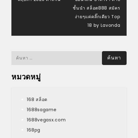
ชั้นนำ สล็อต888 สมัคร
ง่ายๆแค่คลิ๊กเดียว Top
18 by Lavonda
ค้นหา
สำหรับ:
หมวดหมู่
168 สล็อต
1688sagame
1688vegasx.com
168pg