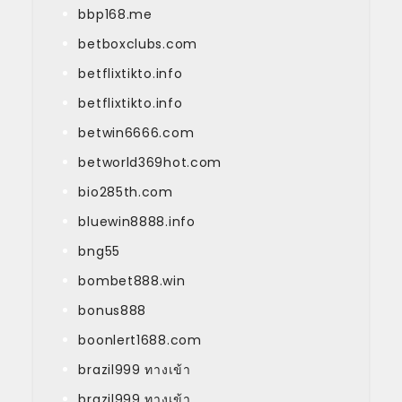
bbp168.me
betboxclubs.com
betflixtikto.info
betflixtikto.info
betwin6666.com
betworld369hot.com
bio285th.com
bluewin8888.info
bng55
bombet888.win
bonus888
boonlert1688.com
brazil999 ทางเข้า
brazil999 ทางเข้า