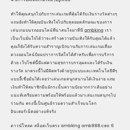
ทำให้คุณสนุกไปกับการเล่นเกมที่คุ้มได้รับเงินรางวัลต่างๆ
แถมยังทำให้คุณบันเทิงใจไปกับสุดยอดลักษณะของการ
เล่นเกมบนรถออนไลน์ที่น่าสนใจมาที่นี่
ambking
เรา
เป็นเว็บมั่นใจได้ว่าจะสร้างความบันเทิงให้กับคุณได้แล้ว
คุณก็ยังได้รับความสำราญเบิกบานกับการเล่นเกมเสี่ยง
ดวงออนไลน์ป้อมปราการจิตใจได้สำหรับเพื่อการบริการ
ด้วย เว็บไซต์นี้มีแต่ความสุขการบรรลุผลและได้รับเงิน
รางวัล มาตรงนี้ไม่มีผิดหวังด้วยรูปแบบและเทคโนโลยีดีๆ
แบบงี้เชื่อมั่นได้เลยว่าเล่นเกมสนุกสนานได้เงินง่าย แถม
เงินทำให้สมาชิกมีแม้กระนั้นความปังมากกว่าเดิมอย่าง
แน่แท้เตรียมความพร้อมให้พร้อมแล้วมาเล่นเกมสนุกๆไป
ร่วมกัน ตรงนี้เป็นศูนย์รวมความสำเร็จบนโลก
อินเตอร์เน็ตอย่างแท้จริง
ดาวน์โหลด สล็อตเว็บตรง ambking amb888.ceo 6