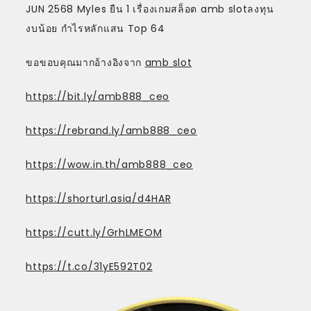
JUN 2568 Myles ยืน 1 เรื่องเกมสล็อต amb slotลงทุน
งบน้อย กำไรหลักแสน Top 64
ขอขอบคุณมากอ้างอิงจาก
amb slot
https://bit.ly/amb888_ceo
https://rebrand.ly/amb888_ceo
https://wow.in.th/amb888_ceo
https://shorturl.asia/d4HAR
https://cutt.ly/GrhLMEOM
https://t.co/31yE592T02