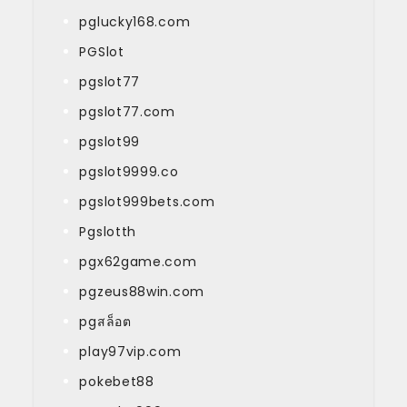
pglucky168.com
PGSlot
pgslot77
pgslot77.com
pgslot99
pgslot9999.co
pgslot999bets.com
Pgslotth
pgx62game.com
pgzeus88win.com
pgสล็อต
play97vip.com
pokebet88