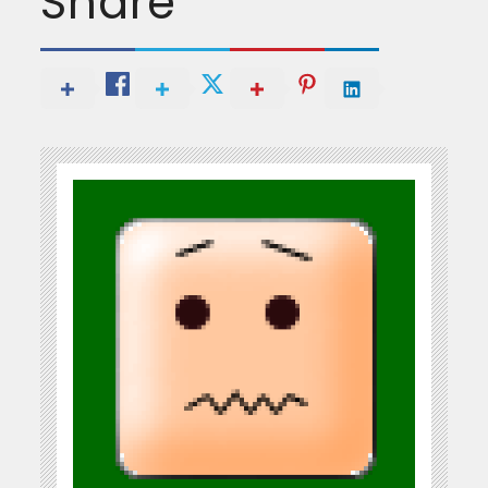
Share