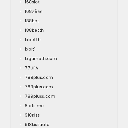
168slot
168สล็อต
188bet
188betth
1xbetth
1xbit1
1xgameth.com
77UFA
789plus.com
789plus.com
789pluss.com
8lots.me
918Kiss
918kissauto