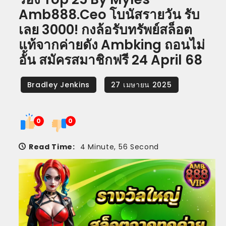
Amb888.ceo โบนัสรายวัน รับ
เลย 3000! กงล้อรับทรัพย์สล็อต
แท้จากค่ายดัง Ambking ถอนไม่
อั้น สมัครสมาชิกฟรี 24 April 68
0
0
Read Time:
4 Minute, 56 Second