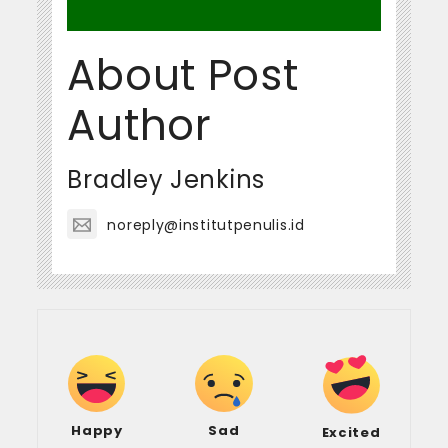
About Post
Author
Bradley Jenkins
noreply@institutpenulis.id
Happy
Sad
Excited