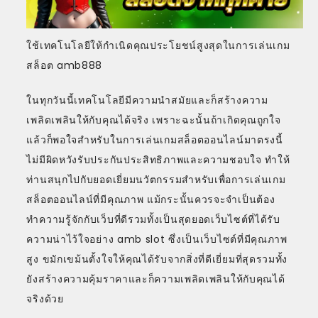
ใช้เทคโนโลยีให้กำเนิดคุณประโยชน์สูงสุดในการเล่นเกม
สล็อต amb888
ในทุกวันนี้เทคโนโลยีมีความนำสมัยและก็สร้างความ
เพลิดเพลินให้กับคุณได้จริง เพราะฉะนั้นถ้าเกิดคุณถูกใจ
แล้วก็พอใจสำหรับในการเล่นเกมสล็อตออนไลน์มาตรงนี้
ไม่มีผิดหวังรับประกันประสิทธิภาพและความชอบใจ ทำให้
ท่านสนุกไปกับยอดเยี่ยมนวัตกรรมสำหรับเพื่อการเล่นเกม
สล็อตออนไลน์ที่มีคุณภาพ แม้กระนั้นควรจะจำเป็นต้อง
ทำความรู้จักกับเว็บที่ดีรวมทั้งเป็นสุดยอดเว็บไซต์ที่ได้รับ
ความน่าไว้ใจอย่าง amb slot ซึ่งเป็นเว็บไซต์ที่มีคุณภาพ
สูง ขมักเขม้นตั้งใจให้คุณได้รับจากสิ่งที่ดีเยี่ยมที่สุดรวมทั้ง
ยังสร้างความคุ้มราคาและก็ความเพลิดเพลินให้กับคุณได้
จริงด้วย