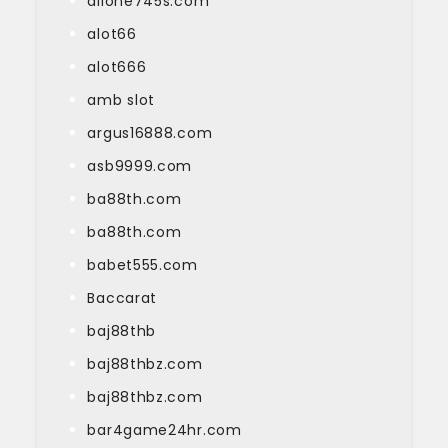
allone745s.com
alot66
alot666
amb slot
argus16888.com
asb9999.com
ba88th.com
ba88th.com
babet555.com
Baccarat
baj88thb
baj88thbz.com
baj88thbz.com
bar4game24hr.com