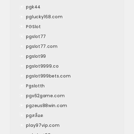
pgk44
pglucky168.com
PGSlot
pgslot77
pgslot77.com
pgslot99
pgslot9999.co
pgslot999bets.com
Pgslotth
pgx62game.com
pgzeus88win.com
pgสล็อต
play97vip.com