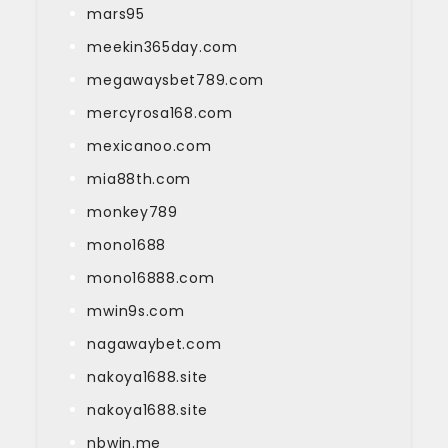
mars95
meekin365day.com
megawaysbet789.com
mercyrosa168.com
mexicanoo.com
mia88th.com
monkey789
mono1688
mono16888.com
mwin9s.com
nagawaybet.com
nakoya1688.site
nakoya1688.site
nbwin.me