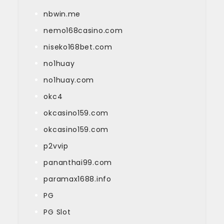
nbwin.me
nemo168casino.com
niseko168bet.com
no1huay
no1huay.com
okc4
okcasino159.com
okcasino159.com
p2vvip
pananthai99.com
paramax1688.info
PG
PG Slot