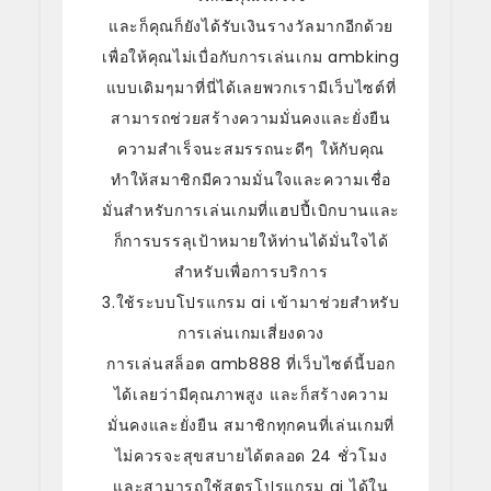
และก็คุณก็ยังได้รับเงินรางวัลมากอีกด้วย
เพื่อให้คุณไม่เบื่อกับการเล่นเกม ambking
แบบเดิมๆมาที่นี่ได้เลยพวกเรามีเว็บไซต์ที่
สามารถช่วยสร้างความมั่นคงและยั่งยืน
ความสำเร็จนะสมรรถนะดีๆ ให้กับคุณ
ทำให้สมาชิกมีความมั่นใจและความเชื่อ
มั่นสำหรับการเล่นเกมที่แฮปปี้เบิกบานและ
ก็การบรรลุเป้าหมายให้ท่านได้มั่นใจได้
สำหรับเพื่อการบริการ
3.ใช้ระบบโปรแกรม ai เข้ามาช่วยสำหรับ
การเล่นเกมเสี่ยงดวง
การเล่นสล็อต amb888 ที่เว็บไซต์นี้บอก
ได้เลยว่ามีคุณภาพสูง และก็สร้างความ
มั่นคงและยั่งยืน สมาชิกทุกคนที่เล่นเกมที่
ไม่ควรจะสุขสบายได้ตลอด 24 ชั่วโมง
และสามารถใช้สูตรโปรแกรม ai ได้ใน