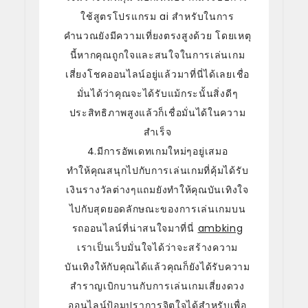
ใช้สูตรโปรแกรม ai สำหรับในการ
คำนวณยังมีความเที่ยงตรงสูงด้วย โดยเหตุ
นี้หากคุณถูกใจและสนใจในการเล่นเกม
เสี่ยงโชคออนไลน์อยู่แล้วมาที่นี่ได้เลยเชื่อ
มั่นได้ว่าคุณจะได้รับแม้กระนั้นสิ่งดีๆ
ประสิทธิภาพสูงแล้วก็เชื่อมั่นได้ในความ
สำเร็จ
4.มีการอัพเดทเกมใหม่ๆอยู่เสมอ
ทำให้คุณสนุกไปกับการเล่นเกมที่คุ้มได้รับ
เงินรางวัลต่างๆแถมยังทำให้คุณบันเทิงใจ
ไปกับสุดยอดลักษณะของการเล่นเกมบน
รถออนไลน์ที่น่าสนใจมาที่นี่
ambking
เราเป็นเว็บมั่นใจได้ว่าจะสร้างความ
บันเทิงให้กับคุณได้แล้วคุณก็ยังได้รับความ
สำราญเบิกบานกับการเล่นเกมเสี่ยงดวง
ออนไลน์ป้อมปราการจิตใจได้สำหรับเพื่อ