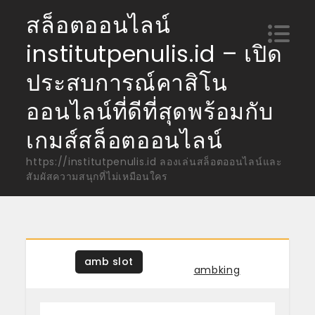
Skip
สล็อตออนไลน์
to
institutpenulis.id – เปิด
content
ประสบการณ์คาสิโน
ออนไลน์ที่ดีที่สุดพร้อมกับ
เกมส์สล็อตออนไลน์
https://institutpenulis.id ลองเล่นสล็อตออนไลน์และ
สัมผัสความสนุกที่ไม่เหมือนใคร
amb slot
Tagged
ambking