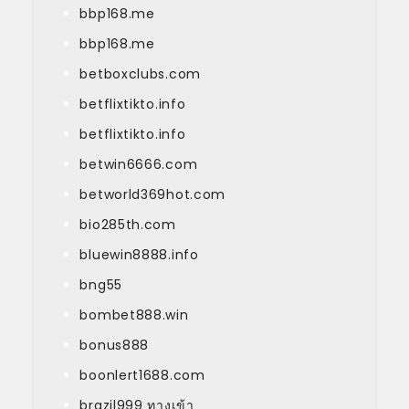
bbp168.me
bbp168.me
betboxclubs.com
betflixtikto.info
betflixtikto.info
betwin6666.com
betworld369hot.com
bio285th.com
bluewin8888.info
bng55
bombet888.win
bonus888
boonlert1688.com
brazil999 ทางเข้า