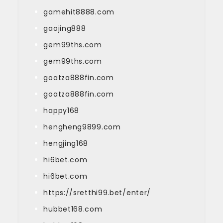
gamehit8888.com
gaojing888
gem99ths.com
gem99ths.com
goatza888fin.com
goatza888fin.com
happy168
hengheng9899.com
hengjing168
hi6bet.com
hi6bet.com
https://sretthi99.bet/enter/
hubbet168.com