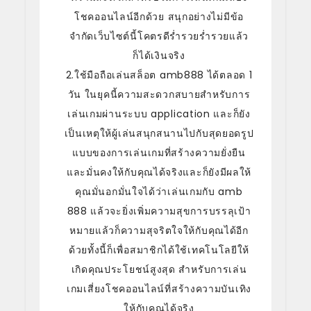
โชคออนไลน์อีกด้วย สนุกอย่างไม่มีข้อ
จำกัดเว็บไซต์นี้โคตรดีร่ำรวยร่ำรวยแล้ว
ก็ได้เงินจริง
2.ใช้มือถือเล่นสล็อต amb888 ได้ตลอด 1
วัน ในยุคนี้ความสะดวกสบายสำหรับการ
เล่นเกมผ่านระบบ application และก็ยัง
เป็นเหตุให้ผู้เล่นสนุกสนานไปกับสุดยอดรูป
แบบของการเล่นเกมที่สร้างความยั่งยืน
และมั่นคงให้กับคุณได้จริงและก็ยังมีผลให้
คุณมั่นอกมั่นใจได้ว่าเล่นเกมกับ amb
888 แล้วจะยิ่งเพิ่มความสุขการบรรลุเป้า
หมายแล้วก็ความสุจริตใจให้กับคุณได้อีก
ด้วยทั้งนี้ก็เพื่อสมาชิกได้ใช้เทคโนโลยีให้
เกิดคุณประโยชน์สูงสุด สำหรับการเล่น
เกมเสี่ยงโชคออนไลน์ที่สร้างความบันเทิง
ให้กับคุณได้จริง