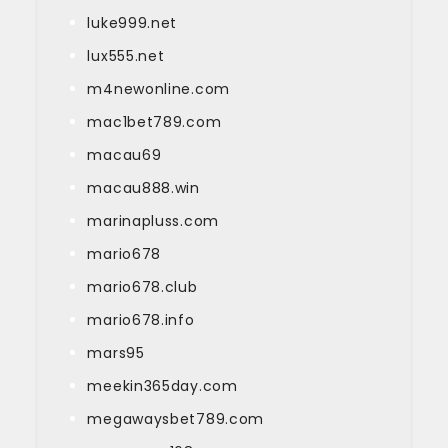
luke999.net
lux555.net
m4newonline.com
mac1bet789.com
macau69
macau888.win
marinapluss.com
mario678
mario678.club
mario678.info
mars95
meekin365day.com
megawaysbet789.com