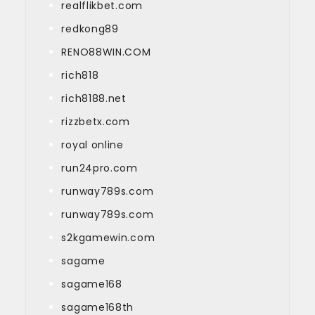
realflikbet.com
redkong89
RENO88WIN.COM
rich818
rich8188.net
rizzbetx.com
royal online
run24pro.com
runway789s.com
runway789s.com
s2kgamewin.com
sagame
sagame168
sagame168th