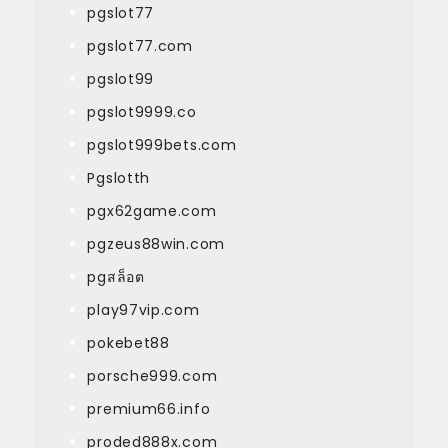
pgslot77
pgslot77.com
pgslot99
pgslot9999.co
pgslot999bets.com
Pgslotth
pgx62game.com
pgzeus88win.com
pgสล็อต
play97vip.com
pokebet88
porsche999.com
premium66.info
proded888x.com