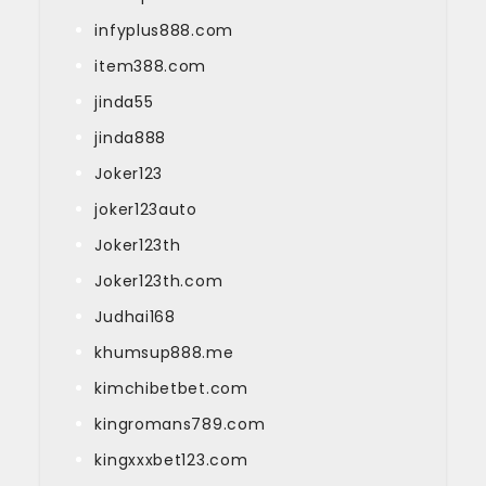
infyplus888.com
item388.com
jinda55
jinda888
Joker123
joker123auto
Joker123th
Joker123th.com
Judhai168
khumsup888.me
kimchibetbet.com
kingromans789.com
kingxxxbet123.com