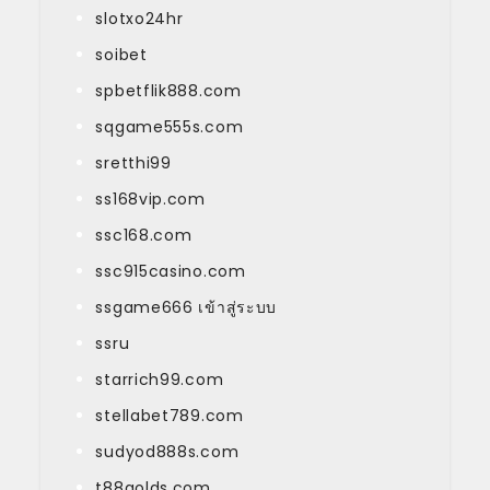
slotxo24hr
soibet
spbetflik888.com
sqgame555s.com
sretthi99
ss168vip.com
ssc168.com
ssc915casino.com
ssgame666 เข้าสู่ระบบ
ssru
starrich99.com
stellabet789.com
sudyod888s.com
t88golds.com