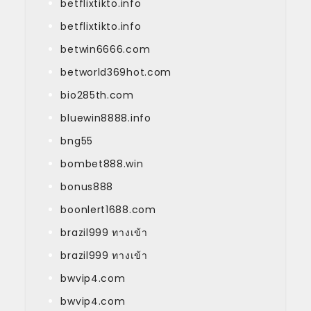
betflixtikto.info
betflixtikto.info
betwin6666.com
betworld369hot.com
bio285th.com
bluewin8888.info
bng55
bombet888.win
bonus888
boonlert1688.com
brazil999 ทางเข้า
brazil999 ทางเข้า
bwvip4.com
bwvip4.com