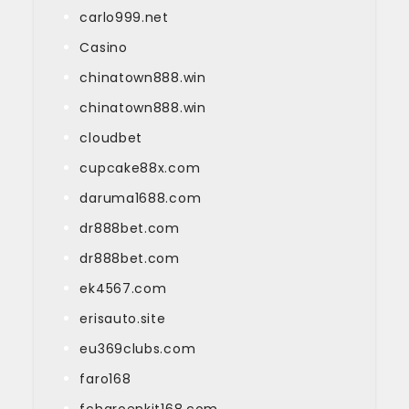
carlo999.net
Casino
chinatown888.win
chinatown888.win
cloudbet
cupcake88x.com
daruma1688.com
dr888bet.com
dr888bet.com
ek4567.com
erisauto.site
eu369clubs.com
faro168
fcharoenkit168.com