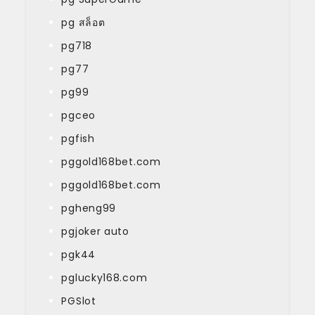
pg สล็อต
pg718
pg77
pg99
pgceo
pgfish
pggold168bet.com
pggold168bet.com
pgheng99
pgjoker auto
pgk44
pglucky168.com
PGSlot