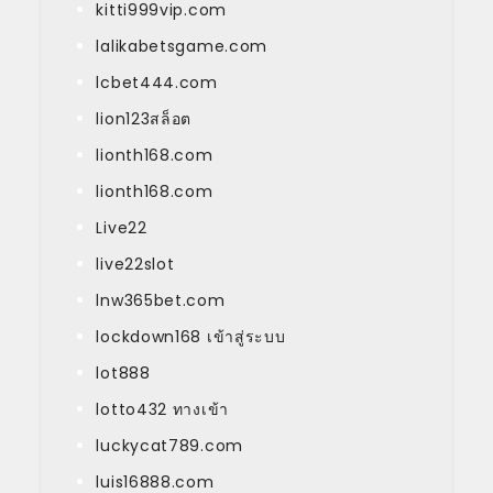
kitti999vip.com
lalikabetsgame.com
lcbet444.com
lion123สล็อต
lionth168.com
lionth168.com
Live22
live22slot
lnw365bet.com
lockdown168 เข้าสู่ระบบ
lot888
lotto432 ทางเข้า
luckycat789.com
luis16888.com