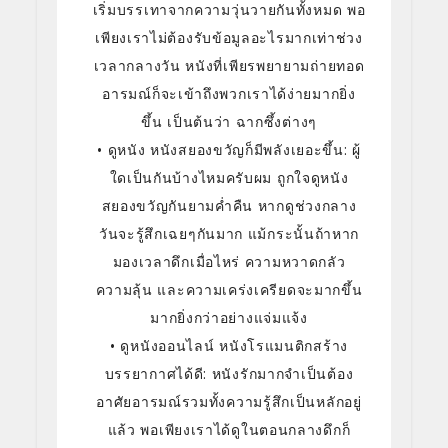
เริ่มบรรเทาจากความวุ่นวายกันทั้งหมด พอ
เพียงเราไม่ต้องรับข้อมูลอะไรมากเท่าช่วง
เวลากลางวัน หนังที่เพียรพยายามถ่ายทอด
อารมณ์ก็จะเข้าถึงพวกเราได้ง่ายมากยิ่ง
ขึ้น เป็นต้นว่า ฉากซึ้งต่างๆ
• ดูหนัง หนังสยองขวัญก็มีพลังเยอะขึ้น: ผู้
ใดเป็นกันบ้างไหมครับผม ถูกใจดูหนัง
สยองขวัญกันยามค่ำคืน หากดูช่วงกลาง
วันจะรู้สึกเฉยๆกันมาก แม้กระนั้นถ้าหาก
มองเวลาดึกเมื่อไหร่ ความหวาดกลัว
ความลุ้น และความเคร่งเครียดจะมากขึ้น
มากยิ่งกว่าอย่างแจ่มแจ้ง
• ดูหนังออนไลน์ หนังโรแมนติกสร้าง
บรรยากาศได้ดี: หนังรักมากจำเป็นต้อง
อาศัยอารมณ์รวมทั้งความรู้สึกเป็นหลักอยู่
แล้ว พอเพียงเราได้ดูในตอนกลางดึกก็