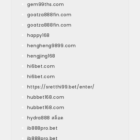
gem99ths.com
goatza888fin.com
goatza888fin.com
happy168
hengheng9899.com
hengjing168
hi6bet.com
hi6bet.com
https://sretthi99.bet/enter/
hubbet168.com
hubbet168.com
hydra888 สล็อต
ib888pro.bet
ib888pro.bet