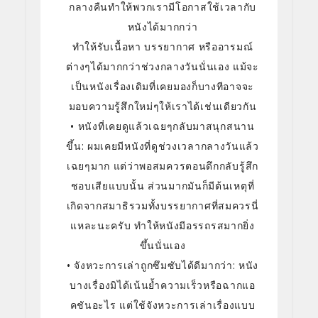
กลางคืนทำให้พวกเรามีโอกาสใช้เวลากับ
หนังได้มากกว่า
ทำให้รับเนื้อหา บรรยากาศ หรืออารมณ์
ต่างๆได้มากกว่าช่วงกลางวันนั่นเอง แม้จะ
เป็นหนังเรื่องเดิมที่เคยมองก็บางทีอาจจะ
มอบความรู้สึกใหม่ๆให้เราได้เช่นเดียวกัน
• หนังที่เคยดูแล้วเฉยๆกลับมาสนุกสนาน
ขึ้น: ผมเคยมีหนังที่ดูช่วงเวลากลางวันแล้ว
เฉยๆมาก แต่ว่าพอสมควรตอนดึกกลับรู้สึก
ชอบเสียแบบนั้น ส่วนมากมันก็มีต้นเหตุที่
เกิดจากสมาธิรวมทั้งบรรยากาศที่สมควรนี่
แหละนะครับ ทำให้หนังมีอรรถรสมากยิ่ง
ขึ้นนั่นเอง
• จังหวะการเล่าถูกซึมซับได้ดีมากว่า: หนัง
บางเรื่องมิได้เน้นย้ำความเร็วหรือฉากแอ
คชันอะไร แต่ใช้จังหวะการเล่าเรื่องแบบ