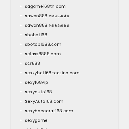
sagame168th.com
sawan888 ทดลองเล่น
sawan888 ทดลองเล่น
sbobet168
sbotop1688.com
sclass8888.com
scr888
sexxybet168-casino.com
sexy168vip
sexyauto168
SexyAuto168.com
sexybaccarat168.com
sexygame