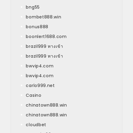
bng55
bombet888.win
bonus888
boonlert1688.com
brazil999 ทางเข้า
brazil999 ทางเข้า
bwvip4.com
bwvip4.com
carlo999.net
Casino
chinatown888.win
chinatown888.win
cloudbet