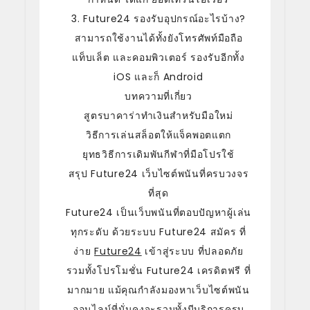
3. Future24 รองรับอุปกรณ์อะไรบ้าง?
สามารถใช้งานได้ทั้งยังโทรศัพท์มือถือ
แท็บเล็ต และคอมพิวเตอร์ รองรับอีกทั้ง
iOS และก็ Android
บทความที่เกี่ยว
สูตรบาคาร่าทำเงินสำหรับมือใหม่
วิธีการเล่นสล็อตให้แจ็คพอตแตก
ยุทธวิธีการเดิมพันกีฬาที่มือโปรใช้
สรุป Future24 เว็บไซต์พนันที่ครบวงจร
ที่สุด
Future24 เป็นเว็บพนันที่ตอบปัญหาผู้เล่น
ทุกระดับ ด้วยระบบ Future24 สมัคร ที่
ง่าย
Future24
เข้าสู่ระบบ ที่ปลอดภัย
รวมทั้งโปรโมชั่น Future24 เครดิตฟรี ที่
มากมาย แม้คุณกำลังมองหาเว็บไซต์พนัน
ออนไลน์ที่มั่นคงจะรวมทั้งมีบริการครบ