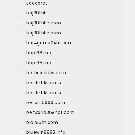
Baccarat
baj88thb
baj88thbz.com
baj88thbz.com
bar4game24hr.com
bbp168.me
bbp168.me
betboxclubs.com
betflixtikto.info
betflixtikto.info
betwin6666.com
betworld369hot.com
bio285th.com
bluewin8888.info