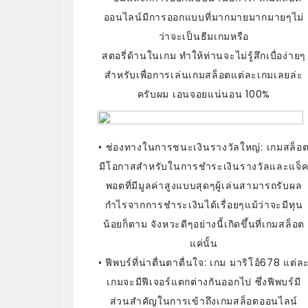
ออนไลน์มีการออกแบบที่มากมายมากมายๆไม่
ว่าจะเป็นธีมเกมหรือ
สตอรี่ด้านในเกม ทำให้ท่านจะไม่รู้สึกเบื่อง่ายๆ
สำหรับเพื่อการเล่นเกมสล็อตแต่ละเกมเลยล่ะ
ครับผม เอนจอยแน่นอน 100%
• ช่องทางในการชนะเงินรางวัลใหญ่: เกมสล็อ
มีโอกาสสำหรับในการชำระเงินรางวัลและแจ็
พอตที่มีมูลค่าสูงแบบสุดๆผู้เล่นสามารถรับผล
กำไรจากการชำระเงินได้เรื่อยๆแม้ว่าจะมีทุน
น้อยก็ตาม จังหวะดีๆอย่างนี้เกิดขึ้นที่เกมสล็อต
แค่นั้น
• ฟีพบร์ที่น่าตื่นตาตื่นใจ: เกม มาริโอ้678 แต่ล
เกมจะมีฟีเจอร์แตกต่างกันออกไป ซึ่งฟีพบร์มี
ส่วนสำคัญในการเข้าถึงเกมสล็อตออนไลน์