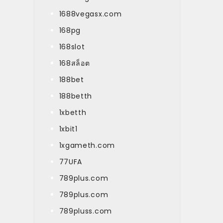
1688vegasx.com
168pg
168slot
168สล็อต
188bet
188betth
1xbetth
1xbit1
1xgameth.com
77UFA
789plus.com
789plus.com
789pluss.com