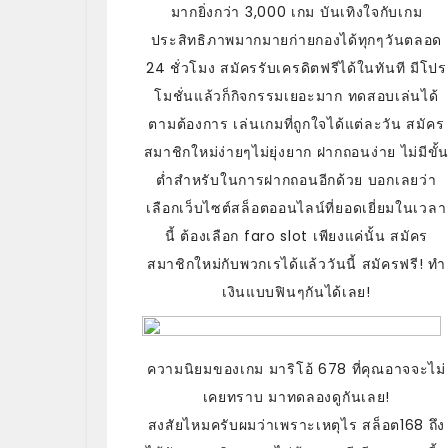
มากยิ่งกว่า 3,000 เกม บันเทิงใจกับเกม
ประสิทธิภาพมากมายก่ายกองได้ทุกๆวันตลอด
24 ชั่วโมง สมัครรับเครดิตฟรีได้ในทันที มีโปร
โมชั่นแล้วก็กิจกรรมเยอะมาก ทดสอบเล่นได้
ตามต้องการ เล่นเกมที่ถูกใจได้แต่ละวัน สมัคร
สมาชิกใหม่ง่ายๆไม่ยุ่งยาก ฝากถอนง่าย ไม่มีขั้
ต่ำสำหรับในการฝากถอนอีกด้วย บอกเลยว่า
เลือกเว็บไซต์สล็อตออนไลน์ที่ยอดเยี่ยมในเวลา
นี้ ต้องเลือก faro slot เพียงแค่นั้น สมัคร
สมาชิกใหม่กับพวกเรได้แล้ววันนี้ สมัครฟรี! ทำ
เงินแบบฟินๆกันได้เลย!
ความนิยมของเกม มาริโอ้ 678 ที่คุณอาจจะไม่
เคยทราบ มาทดลองดูกันเลย!
สงสัยไหมครับผมว่าเพราะเหตุไร สล็อต168 ถึง