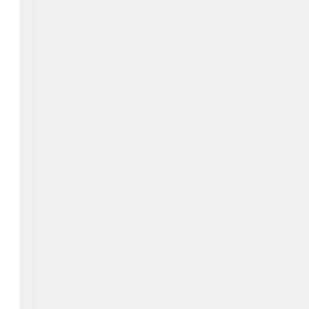
่
า
ะ
ล
ค