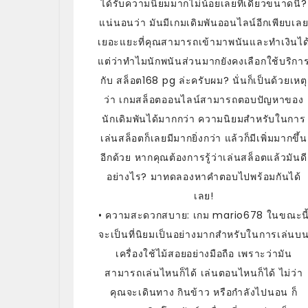
ได้รับความนิยมมากไม่น้อยเลยทีเดียวขนาดนี้?
แน่นอนว่า มันมีเกมเดิมพันออนไลน์อีกเพียบเล
เยอะแยะที่คุณสามารถเข้ามาพนันและทำเงินได
แต่ว่าทำไมนักพนันส่วนมากยังคงเลือกใช้บริกา
กับ สล็อต168 pg ล่ะครับผม? นั่นก็เป็นด้วยเหตุ
ว่า เกมสล็อตออนไลน์สามารถตอบปัญหาของ
นักเดิมพันได้มากกว่า ความนิยมสำหรับในการ
เล่นสล็อตก็เลยมีมากยิ่งกว่า แล้วก็มีเพิ่มมากขึ้น
อีกด้วย หากคุณต้องการรู้ว่าเล่นสล็อตแล้วมันดี
อย่างไร? มาทดลองหาคำตอบไปพร้อมกันได้
เลย!
• ความสะดวกสบาย: เกม mario678 ในขณะนี
จะเป็นที่นิยมเป็นอย่างมากสำหรับในการเล่นบ
เครื่องใช้ไม้สอยอย่างมือถือ เพราะว่ามัน
สามารถเล่นไหนก็ได้ เล่นตอนไหนก็ได้ ไม่ว่า
คุณจะเดินทาง กินข้าว หรือกำลังไปนอน ก็