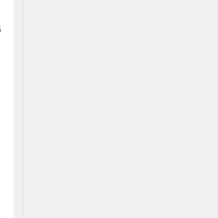
ย
้
ร
้
น