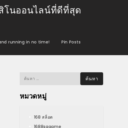
นออนไลน์ที่ดีที่สุด
and running in no time!
Pin Posts
ค้นหา
สำหรับ:
หมวดหมู่
168 สล็อต
1688sagame