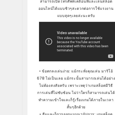
สามารถเปิดโทรศัพท์เคลื่อนที่และเล่นสล็อต
ออนไลน์ได้แบบชิวๆสะดวกต่อการใช้แรงงาน
แบบสุดๆเลยล่ะนะครับ
• ข้อตกลงเล่นง่าย: แม้กระทั่งคุณเล่น มาริโอ้
678 ไม่เป็นเลย แม้กระนั้นสามารถเล่นได้อย่า
ไม่ต้องสงสัยครับ เพราะเหตุว่าเกมสล็อตมีวิธี
การเล่นที่ไม่ซับซ้อน ไม่ว่าใครก็สามารถเล่นได้
ทำความเข้าใจและก็รู้เรื่องเกมได้ภายในเวลา
สั้นๆอีกด้วย
• ธีมและก็การออกแบบนานัปการ: เกมสล็อต