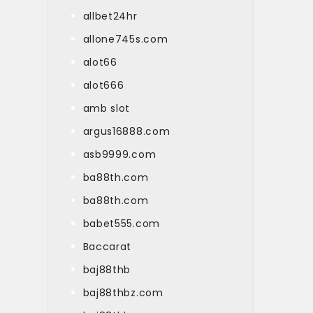
allbet24hr
allone745s.com
alot66
alot666
amb slot
argus16888.com
asb9999.com
ba88th.com
ba88th.com
babet555.com
Baccarat
baj88thb
baj88thbz.com