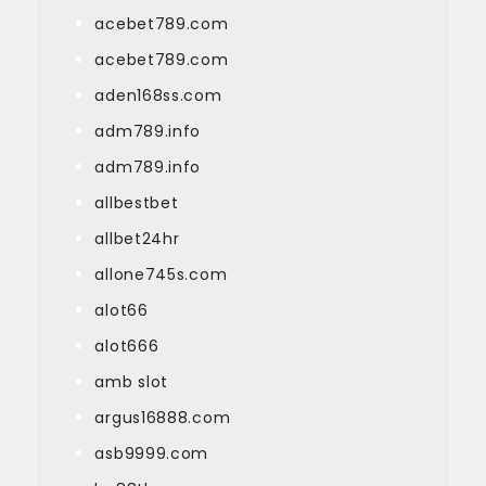
acebet789.com
acebet789.com
aden168ss.com
adm789.info
adm789.info
allbestbet
allbet24hr
allone745s.com
alot66
alot666
amb slot
argus16888.com
asb9999.com