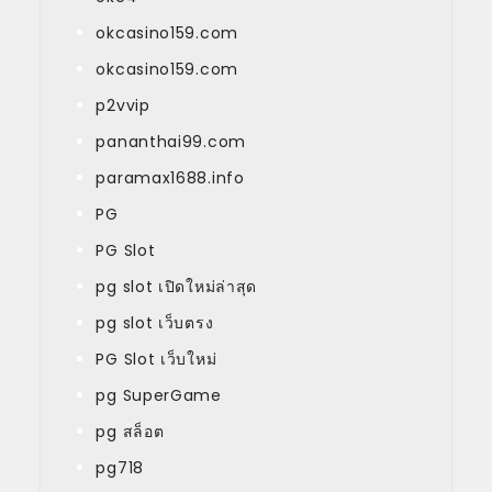
okcasino159.com
okcasino159.com
p2vvip
pananthai99.com
paramax1688.info
PG
PG Slot
pg slot เปิดใหม่ล่าสุด
pg slot เว็บตรง
PG Slot เว็บใหม่
pg SuperGame
pg สล็อต
pg718