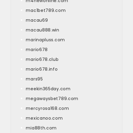
m4newonline.com
mac1bet789.com
macau69
macau888.win
marinapluss.com
mario678
mario678.club
mario678.info
mars95
meekin365day.com
megawaysbet789.com
mercyrosa168.com
mexicanoo.com
mia88th.com