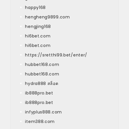
happy168
hengheng9899.com
hengjing168
hi6bet.com
hi6bet.com
https://sretthi99.bet/enter/
hubbet168.com
hubbet168.com
hydra888 สล็อต
ib888pro.bet
ib888pro.bet
infyplus888.com
item388.com