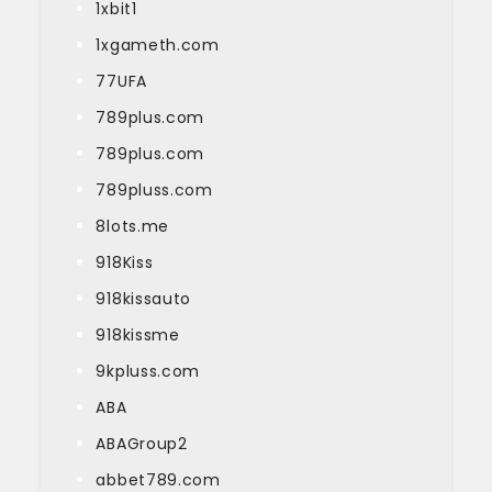
1xbit1
1xgameth.com
77UFA
789plus.com
789plus.com
789pluss.com
8lots.me
918Kiss
918kissauto
918kissme
9kpluss.com
ABA
ABAGroup2
abbet789.com