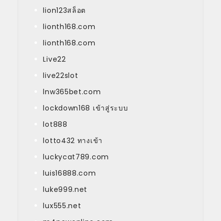
lion123สล็อต
lionth168.com
lionth168.com
Live22
live22slot
lnw365bet.com
lockdown168 เข้าสู่ระบบ
lot888
lotto432 ทางเข้า
luckycat789.com
luis16888.com
luke999.net
lux555.net