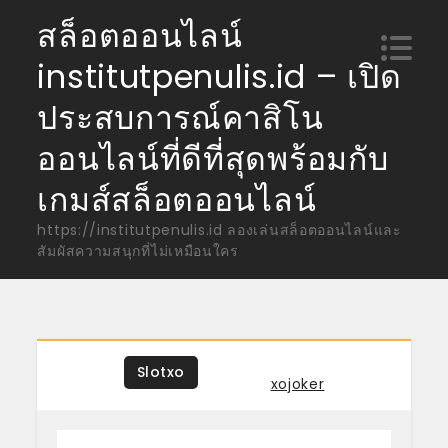
Skip
สล็อตออนไลน์
to
institutpenulis.id – เปิด
content
ประสบการณ์คาสิโน
ออนไลน์ที่ดีที่สุดพร้อมกับ
เกมส์สล็อตออนไลน์
https://institutpenulis.id ลองเล่นสล็อตออนไลน์และ
สัมผัสความสนุกที่ไม่เหมือนใคร
Slotxo
Tagged
xojoker