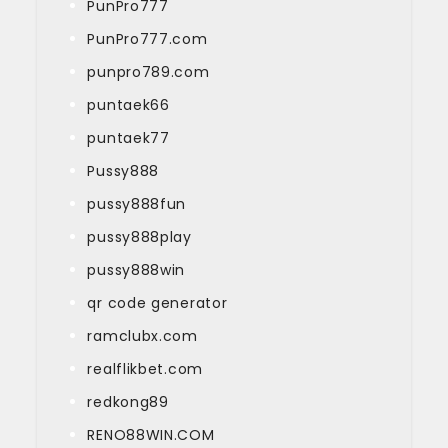
PunPro777
PunPro777.com
punpro789.com
puntaek66
puntaek77
Pussy888
pussy888fun
pussy888play
pussy888win
qr code generator
ramclubx.com
realflikbet.com
redkong89
RENO88WIN.COM