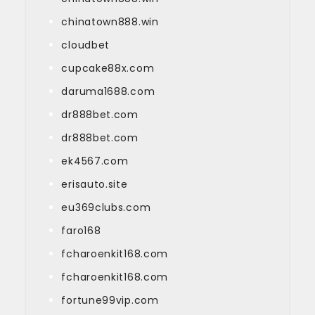
chinatown888.win
cloudbet
cupcake88x.com
daruma1688.com
dr888bet.com
dr888bet.com
ek4567.com
erisauto.site
eu369clubs.com
faro168
fcharoenkit168.com
fcharoenkit168.com
fortune99vip.com