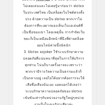
ไม่เคยเล่นและไม่เคยรู้มาก่อนว่า slotxo
ในประเทศไทย เป็นสล็อตเว็บไซต์ตรงทั้ง
ปวง ด้วยความเป็น slotxo พวกเราไม่
ต้องการที่จะอยากมองเห็นเว็บเอเย่นต์ที่
เป็นชื่อของเขา โดยเหตุนั้น การกำจัดเว็บ
ขยะก็เป็นเหมือนอีกหน้าที่นึงที่ค่ายสล็อต
ออนไลน์ค่ายนี้ถนัดนัก
3. Slotxo xojoker ใช้ระบบรักษาความ
ปลอดภัยที่แน่นหนาที่สุดในการให้บริการ
ทุกท่าน โน่นก็บางครั้งอาจจะเพราะว่า
พวกเรามีรางวัลความเป็นธรรมแล้วก็
เป็นกลางอยู่ เลยไม่ได้อยากต้องการจะให้
เสียชื่อเสียงนั่นเอง แอดบอกได้เลยว่า
ระบบรักษาความปลอดภัยของ slotxo
เข้มข้นเท่าๆกับหน่วยงานรัฐใหญ่ๆหน่วย
งานนึงในอเมริกาเชียวล่ะ