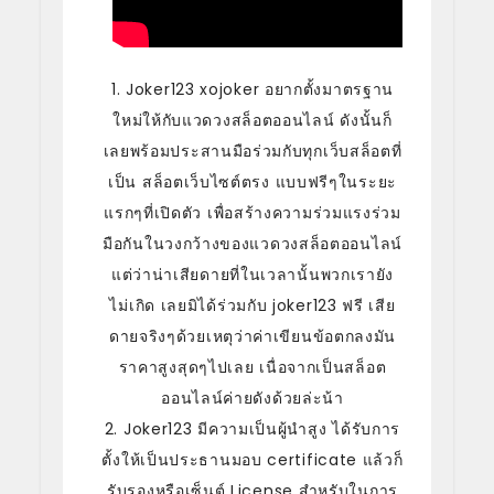
1. Joker123 xojoker อยากตั้งมาตรฐาน
ใหม่ให้กับแวดวงสล็อตออนไลน์ ดังนั้นก็
เลยพร้อมประสานมือร่วมกับทุกเว็บสล็อตที่
เป็น สล็อตเว็บไซต์ตรง แบบฟรีๆในระยะ
แรกๆที่เปิดตัว เพื่อสร้างความร่วมแรงร่วม
มือกันในวงกว้างของแวดวงสล็อตออนไลน์
แต่ว่าน่าเสียดายที่ในเวลานั้นพวกเรายัง
ไม่เกิด เลยมิได้ร่วมกับ joker123 ฟรี เสีย
ดายจริงๆด้วยเหตุว่าค่าเขียนข้อตกลงมัน
ราคาสูงสุดๆไปเลย เนื่อจากเป็นสล็อต
ออนไลน์ค่ายดังด้วยล่ะน้า
2. Joker123 มีความเป็นผู้นำสูง ได้รับการ
ตั้งให้เป็นประธานมอบ certificate แล้วก็
รับรองหรือเซ็นต์ License สำหรับในการ